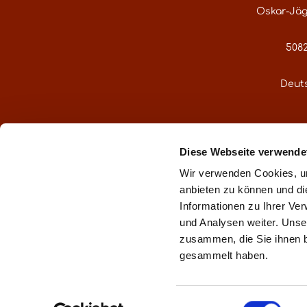
Tollinche Freres
(1)
Oskar-Jäg
5082
Deut
service@gre
Diese Webseite verwende
Oder über uns
Wir verwenden Cookies, um
anbieten zu können und di
Informationen zu Ihrer Ve
und Analysen weiter. Unse
zusammen, die Sie ihnen b
** gemä
gesammelt haben.
Impr
Einwilligungsauswahl