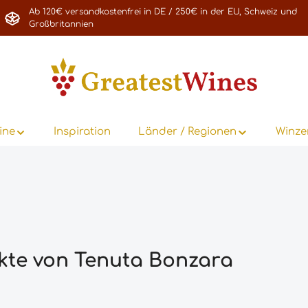
Ab 120€ versandkostenfrei in DE / 250€ in der EU, Schweiz und
Großbritannien
ine
Inspiration
Länder / Regionen
Winze
kte von Tenuta Bonzara