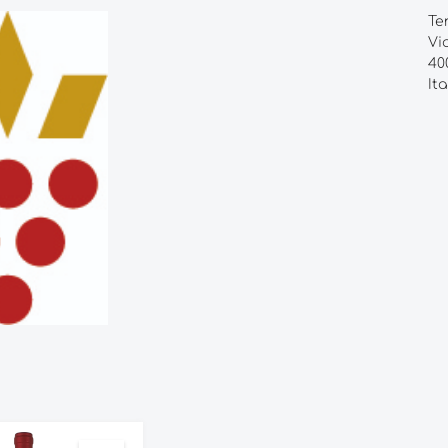
Te
Vi
40
Ita