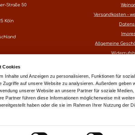
er-Straße 50
Weina
Versandkosten - we
5 Köln
Datens
Impre
schland
Allgemeine Gesch
Widerrufs
atestwines.com
t Cookies
er
Kontaktformular
.
 Inhalte und Anzeigen zu personalisieren, Funktionen für sozia
e Zugriffe auf unsere Website zu analysieren. Außerdem geben w
rwendung unserer Website an unsere Partner für soziale Medien
* Alle Preise inkl. gesetzl. Mehrwertsteuer
re Partner führen diese Informationen möglicherweise mit weite
ereitgestellt haben oder die sie im Rahmen Ihrer Nutzung der D
ß § 25a UStG ohne Ausweis der Mehrwertsteuer (Differenzbest
Vertrag widerru
essum
Datenschutz
AGB
Widerrufsbelehrung
Made with love in Cologne