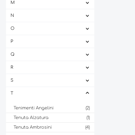
M
N
O
P
Q
R
S
T
Tenimenti Angelini
(2)
Tenuta Alzatura
(1)
Tenuta Ambrosini
(4)