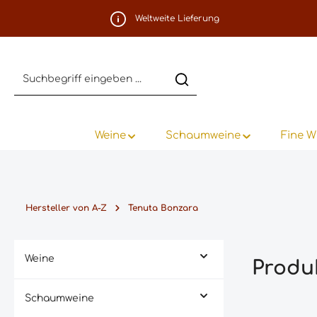
m Hauptinhalt springen
Zur Suche springen
Zur Hauptnavigation springen
Weltweite Lieferung
Weine
Schaumweine
Fine W
Hersteller von A-Z
Tenuta Bonzara
Weine
Produ
Schaumweine