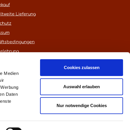
nkauf
ltweite Lieferung
chutz
ssum
äftsbedingungen
belehrung
Cookies zulassen
le Medien
ir
Auswahl erlauben
, Werbung
ren Daten
ienste
euerung)
Nur notwendige Cookies
fen