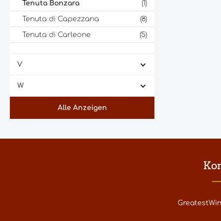
Tenuta Bonzara
(1)
Tenuta di Capezzana
(8)
Tenuta di Carleone
(5)
Tenuta di Ghizzano
(5)
V
Tenuta di Lilliano
(2)
Tenuta di Nozzole
(7)
W
Tenuta Friggiali - Pietranera
(1)
Alle Anzeigen
Tenuta Le Potazzine
(1)
Tenuta S. Anna
(1)
Tenuta Sette Ponti
(4)
Tenute del Cerro
(8)
Ko
Tenute Guicciardini Strozzi
(1)
Thomas Straka
(1)
GreatestWi
Tollinche Freres
(1)