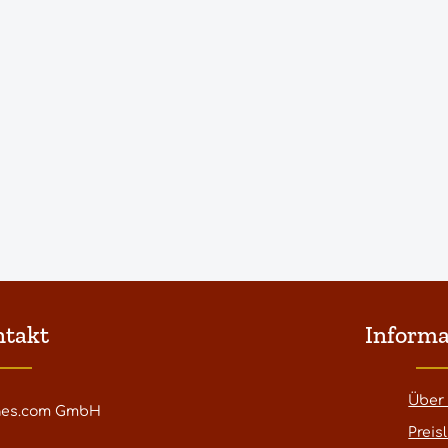
ntakt
Informa
Über
nes.com GmbH
Preisl