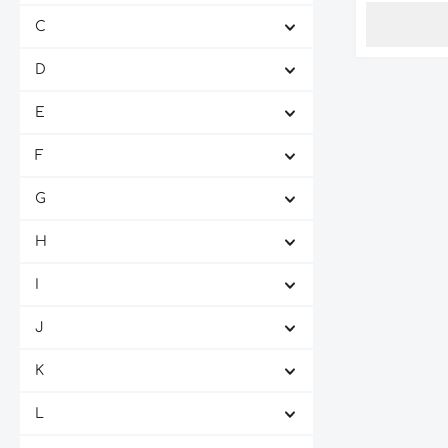
von Vanille
C
weich und v
einer ange
D
einem lang
Abgang. De
Rocca di B
E
1997 ist ei
Begleiter z
F
insbesonde
Wildgerich
Käse. Er ist
G
auch gut 
und Genieß
H
I
J
K
L