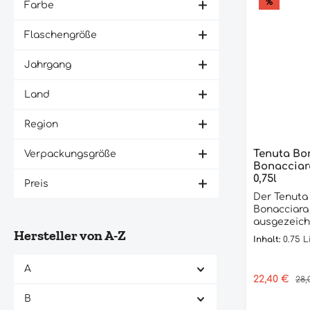
%
Farbe
Flaschengröße
Jahrgang
Land
Region
Tenuta Bo
Verpackungsgröße
Bonacciara
0,75l
Preis
Der Tenuta
Bonacciara 
ausgezeichn
Hersteller von A-Z
Rotwein, d
Inhalt:
0.75 L
Merlot-Tra
hergestellt
A
eine intens
Verkaufspre
22,40 €
Reg
28,
Farbe und 
Bouquet au
B
Gewürzen 