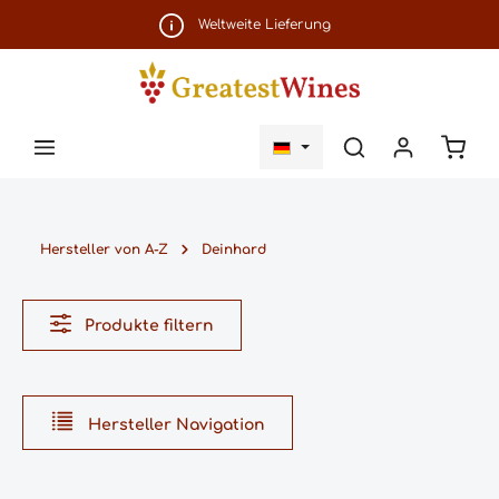
Zum Hauptinhalt springen
Weltweite Lieferung
Ware
Hersteller von A-Z
Deinhard
Produkte filtern
Hersteller Navigation