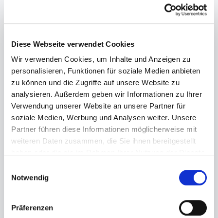
Diese Webseite verwendet Cookies
Wir verwenden Cookies, um Inhalte und Anzeigen zu
personalisieren, Funktionen für soziale Medien anbieten
zu können und die Zugriffe auf unsere Website zu
analysieren. Außerdem geben wir Informationen zu Ihrer
Verwendung unserer Website an unsere Partner für
soziale Medien, Werbung und Analysen weiter. Unsere
Partner führen diese Informationen möglicherweise mit
weiteren Daten zusammen, die Sie ihnen bereitgestellt
Deinhard -
Deinhard - Grain
haben oder die sie im Rahmen Ihrer Nutzung der Dienste
Eitelsbacher
Riesling 1846 - 0,7 l
gesammelt haben.
Einwilligungsauswahl
Marienholz Riesling
Der Deinhard - Grain
Notwendig
Auslese 1959 - 0,7 l
Riesling 1846 ist ein
Der Deinhard -
exquisiter Weißwein, der
Eitelsbacher
aus den besten Trauben
Präferenzen
Marienholz Riesling
der Riesling-Rebsorte
Auslese 1959 ist ein
hergestellt wird. Dieser