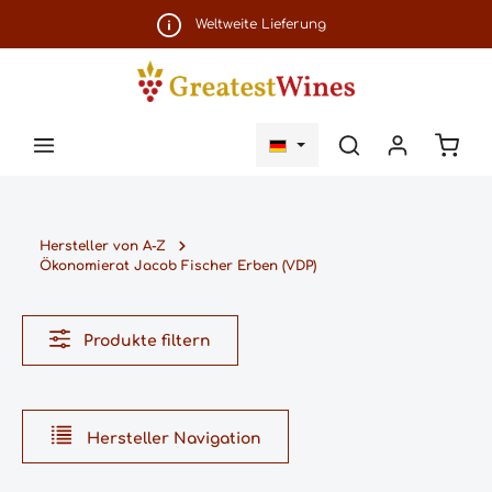
Zum Hauptinhalt springen
Weltweite Lieferung
Ware
Hersteller von A-Z
Ökonomierat Jacob Fischer Erben (VDP)
Produkte filtern
Hersteller Navigation