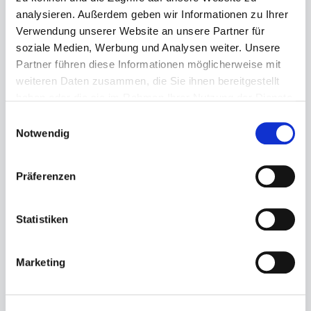
analysieren. Außerdem geben wir Informationen zu Ihrer
Verwendung unserer Website an unsere Partner für
soziale Medien, Werbung und Analysen weiter. Unsere
Partner führen diese Informationen möglicherweise mit
weiteren Daten zusammen, die Sie ihnen bereitgestellt
haben oder die sie im Rahmen Ihrer Nutzung der Dienste
gesammelt haben.
Einwilligungsauswahl
Notwendig
Präferenzen
Statistiken
Ökonomierat Jacob
Ökonomierat Jacob
Marketing
Fischer Erben (VDP) -
Fischer Erben (VDP) -
Eltviller Kalbspflicht
Eltviller Kalbspflicht
Riesling Auslese 1953 -
Riesling Auslese
0,7 l
Cabinet Versteigerung