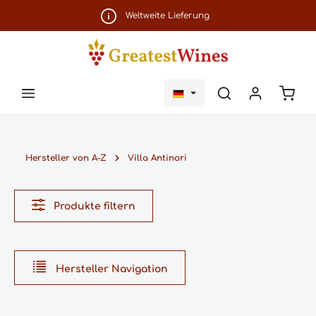
Zum Hauptinhalt springen
Weltweite Lieferung
Ware
Hersteller von A-Z
Villa Antinori
Produkte filtern
Hersteller Navigation