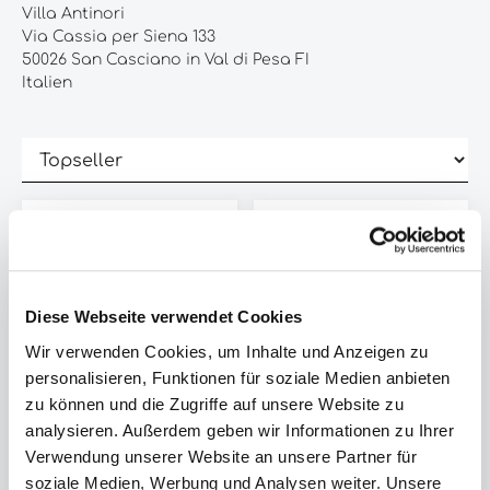
Villa Antinori
Via Cassia per Siena 133
50026 San Casciano in Val di Pesa FI
Italien
%
%
Diese Webseite verwendet Cookies
Wir verwenden Cookies, um Inhalte und Anzeigen zu
personalisieren, Funktionen für soziale Medien anbieten
zu können und die Zugriffe auf unsere Website zu
analysieren. Außerdem geben wir Informationen zu Ihrer
Antinori Badia
Antinori Badia
Passignano 1991 - 0,75l
Passignano Riserva
Verwendung unserer Website an unsere Partner für
1990 - 0,75l
Der Antinori Badia
soziale Medien, Werbung und Analysen weiter. Unsere