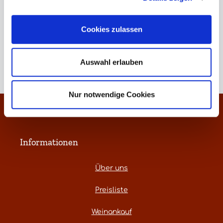
Cookies zulassen
Verkaufspreis:
Regulärer Preis:
Verkaufspreis:
Regulärer Preis:
44,90 €
44,90 €
59,00 €
59,00 €
Auswahl erlauben
Nur notwendige Cookies
Kontakt
Informationen
Über uns
Preisliste
Weinankauf