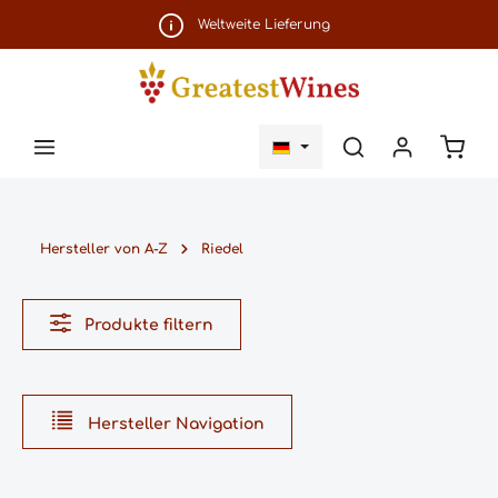
Zum Hauptinhalt springen
Weltweite Lieferung
Ware
Hersteller von A-Z
Riedel
Produkte filtern
Hersteller Navigation