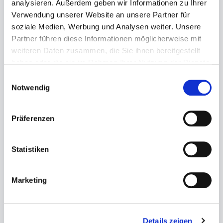
analysieren. Außerdem geben wir Informationen zu Ihrer
Verwendung unserer Website an unsere Partner für
soziale Medien, Werbung und Analysen weiter. Unsere
Partner führen diese Informationen möglicherweise mit
weiteren Daten zusammen, die Sie ihnen bereitgestellt
haben oder die sie im Rahmen Ihrer Nutzung der Dienste
%
%
gesammelt haben.
Einwilligungsauswahl
Notwendig
Präferenzen
Statistiken
Marketing
Riedel Veloce Riesling
Riedel Veloce
2er Set
Cabernet/ Merlot 2er
Set
Details zeigen