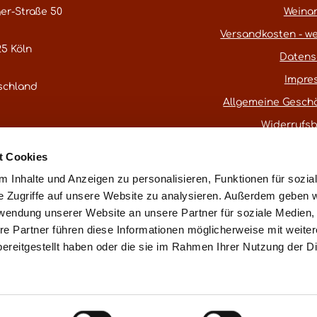
er-Straße 50
Weina
Versandkosten - we
5 Köln
Datens
Impre
schland
Allgemeine Gesch
Widerrufs
atestwines.com
t Cookies
er
Kontaktformular
.
 Inhalte und Anzeigen zu personalisieren, Funktionen für sozia
e Zugriffe auf unsere Website zu analysieren. Außerdem geben w
rwendung unserer Website an unsere Partner für soziale Medien
* Alle Preise inkl. gesetzl. Mehrwertsteuer
re Partner führen diese Informationen möglicherweise mit weite
ereitgestellt haben oder die sie im Rahmen Ihrer Nutzung der D
ß § 25a UStG ohne Ausweis der Mehrwertsteuer (Differenzbest
Vertrag widerru
essum
Datenschutz
AGB
Widerrufsbelehrung
Made with love in Cologne