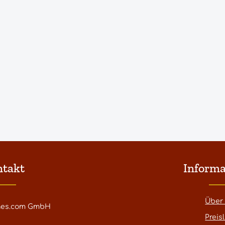
ntakt
Informa
Über
nes.com GmbH
Preisl