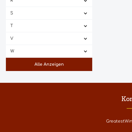
R
S
T
V
W
Alle Anzeigen
Ko
GreatestWi