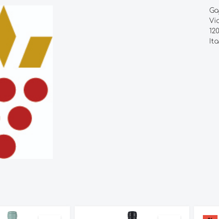
Ga
Vi
12
Ita