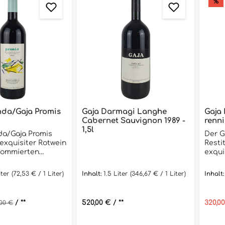
%
da/Gaja Promis
Gaja Darmagi Langhe
Gaja 
Cabernet Sauvignon 1989 -
renni
1,5l
a/Gaja Promis
Der G
n exquisiter Rotwein
Resti
nommierten
exqui
en Weinkellerei
renom
r Wein ist eine
Weinr
iter
(72,53 € / 1 Liter)
Inhalt:
1.5 Liter
(346,67 € / 1 Liter)
Inhalt
ombination aus
Diese
n Merlot, Syrah
Sangi
vese, die in den
herges
is:
ulärer Preis:
/ **
Regulärer Preis:
520,00 €
/ **
Verka
320,0
,00 €
n von Ca Marcanda
Monat
n. Der Ca
Eiche
aja Promis 1994
Flasch