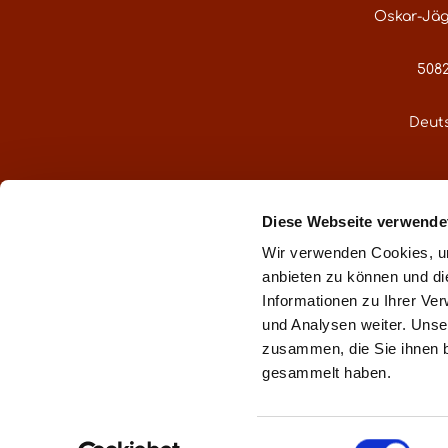
Oskar-Jäg
5082
Deut
service@gre
Diese Webseite verwende
Oder über uns
Wir verwenden Cookies, um
anbieten zu können und di
Informationen zu Ihrer Ve
und Analysen weiter. Unse
zusammen, die Sie ihnen b
** gemä
gesammelt haben.
Impr
Einwilligungsauswahl