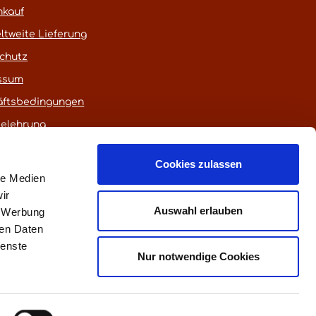
nkauf
ltweite Lieferung
chutz
ssum
äftsbedingungen
belehrung
Cookies zulassen
le Medien
ir
Auswahl erlauben
, Werbung
ren Daten
ienste
euerung)
Nur notwendige Cookies
fen