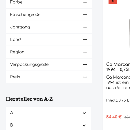
%
Farbe
Flaschengröße
Jahrgang
Land
Region
Ca Marcan
Verpackungsgröße
1994 - 0,75l
Preis
Ca Marcand
1994 ist ei
aus der re
italienisch
Hersteller von A-Z
Gaja. Diese
Inhalt:
0.75 L
perfekte K
den Traube
A
und Sangio
Verkaufspre
54,40 €
Reg
68
Weinberge
angebaut werde
B
Marcanda/G