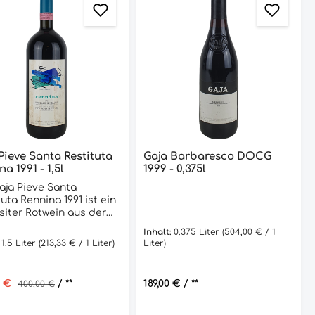
Pieve Santa Restituta
Gaja Barbaresco DOCG
na 1991 - 1,5l
1999 - 0,375l
aja Pieve Santa
tuta Rennina 1991 ist ein
siter Rotwein aus der
mierten italienischen
Inhalt:
0.375 Liter
(504,00 € / 1
egion Montalcino.
:
1.5 Liter
(213,33 € / 1 Liter)
Liter)
r Wein wird aus 100%
ovese-Trauben
tellt und reift für 36
ufspreis:
0 €
Regulärer Preis:
/ **
Regulärer Preis:
189,00 €
/ **
400,00 €
e in französischen
nfässern, bevor er in
en abgefüllt wird. In