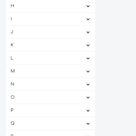
Giacomo Conterno
(1)
H
Gillot & Söhne
(12)
I
Giorgio Meletti Cavallari
(1)
J
Giuseppe Quintarelli
(1)
Gräflich v. Kanitz'sches Weingut
(1)
K
Grans-Fassian
(5)
L
Greatestwines
(1)
M
Gunderloch
(1)
Gut Hermannsberg
(1)
N
Gutscheine
(1)
O
Gutsverwaltung Niederhausen
(1)
Schlossböckelheim
P
Q