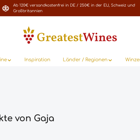
Ab 120€ versandkostenfrei in DE / 250€ in der EU, Schweiz und
Großbritannien
ine
Inspiration
Länder / Regionen
Winze
kte von Gaja