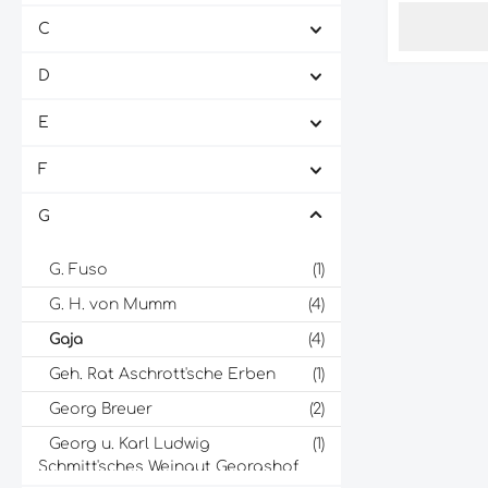
hat eine ti
C
ein intens
reifen Frü
D
und Tabak.
vollmundig
einer perf
E
zwischen F
Tanninen. 
F
lang und elegant. 
ist ein per
rotem Fleis
G
reifem Käse
alleine ge
G. Fuso
(1)
seine Komp
Finesse zu sch
G. H. von Mumm
(4)
Marcanda/G
ist ein Wei
Gaja
(4)
Qualität un
die Erwart
Geh. Rat Aschrott'sche Erben
(1)
anspruchsv
Georg Breuer
(2)
Weinkenner 
Georg u. Karl Ludwig
(1)
Schmitt'sches Weingut Georgshof