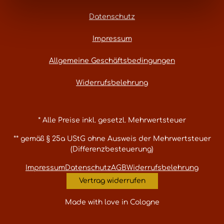
Datenschutz
Impressum
Allgemeine Geschäftsbedingungen
Widerrufsbelehrung
* Alle Preise inkl. gesetzl. Mehrwertsteuer
** gemäß § 25a UStG ohne Ausweis der Mehrwertsteuer
(Differenzbesteuerung)
Impressum
Datenschutz
AGB
Widerrufsbelehrung
Vertrag widerrufen
Made with love in Cologne
Umsetzung