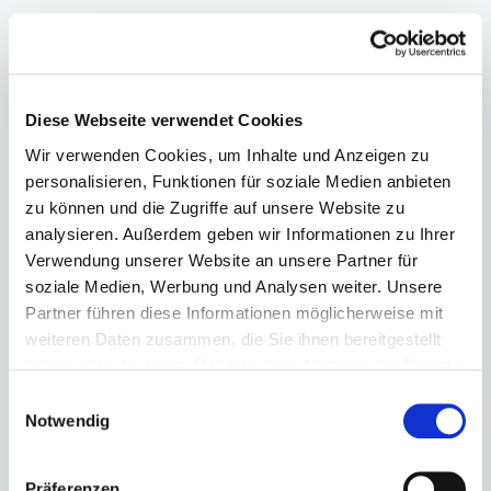
Produkte von Monteverro
Diese Webseite verwendet Cookies
Wir verwenden Cookies, um Inhalte und Anzeigen zu
personalisieren, Funktionen für soziale Medien anbieten
zu können und die Zugriffe auf unsere Website zu
analysieren. Außerdem geben wir Informationen zu Ihrer
Verwendung unserer Website an unsere Partner für
soziale Medien, Werbung und Analysen weiter. Unsere
Partner führen diese Informationen möglicherweise mit
weiteren Daten zusammen, die Sie ihnen bereitgestellt
haben oder die sie im Rahmen Ihrer Nutzung der Dienste
gesammelt haben.
Einwilligungsauswahl
Notwendig
Monteverro Tinata 2018
- 0,75l
Präferenzen