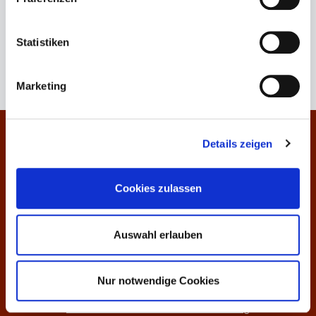
Statistiken
Regulärer Preis:
95,00 €
Marketing
Kontakt
Details zeigen
Informationen
Cookies zulassen
Über uns
Auswahl erlauben
Preisliste
Weinankauf
Nur notwendige Cookies
Versandkosten - weltweite Lieferung