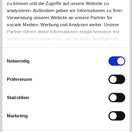
zu können und die Zugriffe auf unsere Website zu
analysieren. Außerdem geben wir Informationen zu Ihrer
Chateau Fombrauge
Verwendung unserer Website an unsere Partner für
Lieu-dit Fombrauge
soziale Medien, Werbung und Analysen weiter. Unsere
33330 Saint-Christophe-des-Bardes
Partner führen diese Informationen möglicherweise mit
Frankreich
weiteren Daten zusammen, die Sie ihnen bereitgestellt
haben oder die sie im Rahmen Ihrer Nutzung der Dienste
gesammelt haben.
Einwilligungsauswahl
Notwendig
Präferenzen
Statistiken
Marketing
Chateau Fombrauge