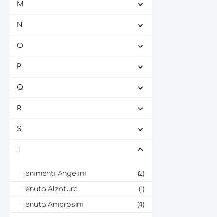
M
N
O
P
Q
R
S
T
Tenimenti Angelini
(2)
Tenuta Alzatura
(1)
Tenuta Ambrosini
(4)