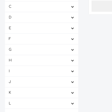
C
D
E
F
G
H
I
J
K
L