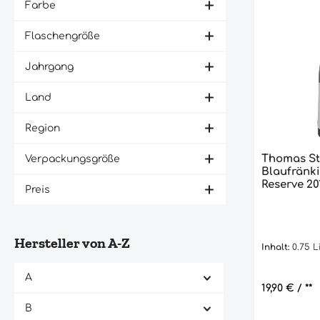
Farbe
Flaschengröße
Jahrgang
Land
Region
Thomas St
Verpackungsgröße
Blaufränk
Reserve 201
Preis
Hersteller von A-Z
Inhalt:
0.75 L
A
Regulärer P
19,90 €
/ **
B