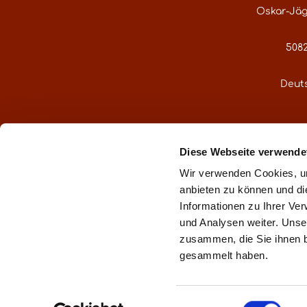
Tollinche Freres
(1)
Oskar-Jäg
5082
Deut
service@gre
Diese Webseite verwende
Oder über uns
Wir verwenden Cookies, um
anbieten zu können und di
Informationen zu Ihrer Ve
und Analysen weiter. Unse
zusammen, die Sie ihnen b
** gemä
gesammelt haben.
Impr
Einwilligungsauswahl