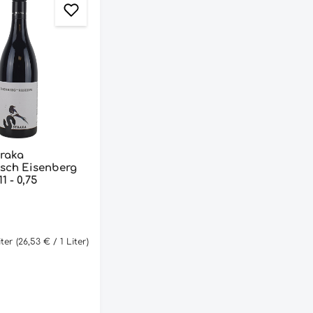
raka
isch Eisenberg
1 - 0,75
iter
(26,53 € / 1 Liter)
reis: