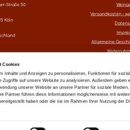
er-Straße 50
Weina
Versandkosten - we
5 Köln
Datens
Impre
schland
Allgemeine Gesch
Widerrufs
atestwines.com
t Cookies
er
Kontaktformular
.
 Inhalte und Anzeigen zu personalisieren, Funktionen für sozia
e Zugriffe auf unsere Website zu analysieren. Außerdem geben w
rwendung unserer Website an unsere Partner für soziale Medien
* Alle Preise inkl. gesetzl. Mehrwertsteuer
re Partner führen diese Informationen möglicherweise mit weite
ereitgestellt haben oder die sie im Rahmen Ihrer Nutzung der D
ß § 25a UStG ohne Ausweis der Mehrwertsteuer (Differenzbest
Vertrag widerru
essum
Datenschutz
AGB
Widerrufsbelehrung
Made with love in Cologne