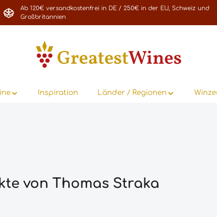
Ab 120€ versandkostenfrei in DE / 250€ in der EU, Schweiz und
Großbritannien
ine
Inspiration
Länder / Regionen
Winze
kte von Thomas Straka