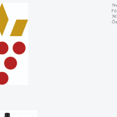
Th
Fö
74
Ös