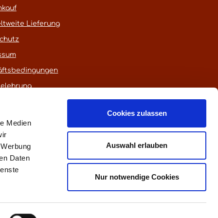
nkauf
ltweite Lieferung
chutz
ssum
äftsbedingungen
belehrung
Cookies zulassen
le Medien
ir
Auswahl erlauben
, Werbung
ren Daten
ienste
euerung)
Nur notwendige Cookies
fen