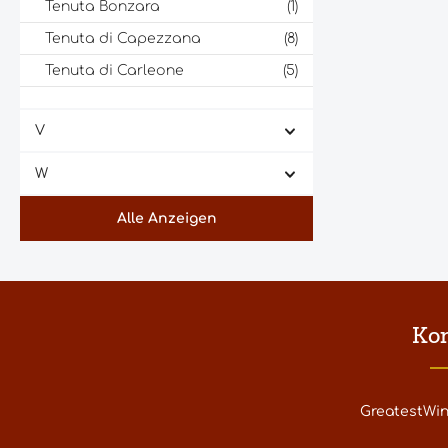
Tenuta Bonzara
(1)
Tenuta di Capezzana
(8)
Tenuta di Carleone
(5)
Tenuta di Ghizzano
(5)
V
Tenuta di Lilliano
(2)
Tenuta di Nozzole
(7)
W
Tenuta Friggiali - Pietranera
(1)
Alle Anzeigen
Tenuta Le Potazzine
(1)
Tenuta S. Anna
(1)
Tenuta Sette Ponti
(4)
Tenute del Cerro
(8)
Ko
Tenute Guicciardini Strozzi
(1)
Thomas Straka
(1)
GreatestWi
Tollinche Freres
(1)