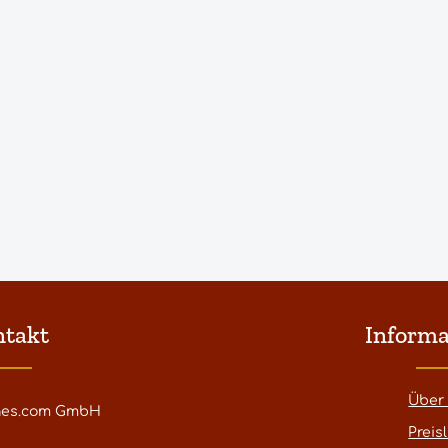
ntakt
Informa
Über
nes.com GmbH
Preisl