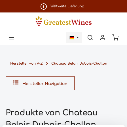
Zum Hauptinhalt springen
Weltweite Lieferung
Ware
Hersteller von A-Z
Chateau Belair Dubois-Challon
Hersteller Navigation
Produkte von Chateau
Belair Dubois-Challon