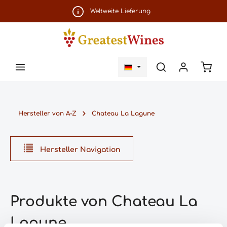
Zum Hauptinhalt springen
Weltweite Lieferung
Ware
Hersteller von A-Z
Chateau La Lagune
Hersteller Navigation
Produkte von Chateau La
Lagune