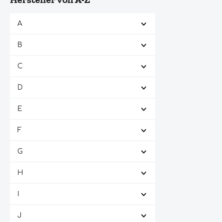
A
B
C
D
E
F
G
H
I
J