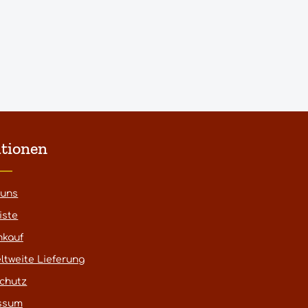
tionen
 uns
iste
nkauf
ltweite Lieferung
chutz
ssum