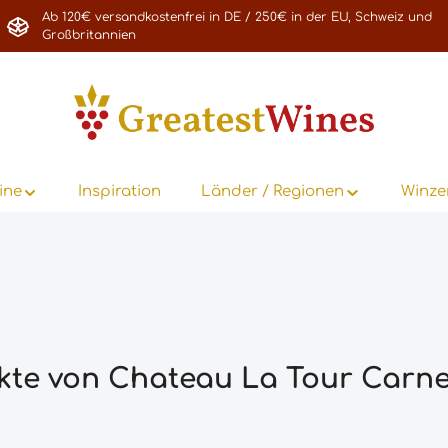
Ab 120€ versandkostenfrei in DE / 250€ in der EU, Schweiz und
Großbritannien
ine
Inspiration
Länder / Regionen
Winze
kte von Chateau La Tour Carne