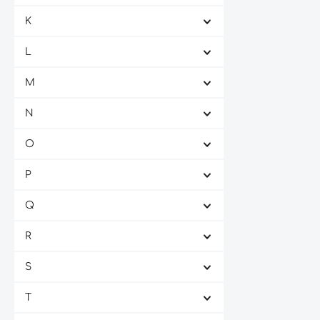
K
L
M
N
O
P
Q
R
S
T