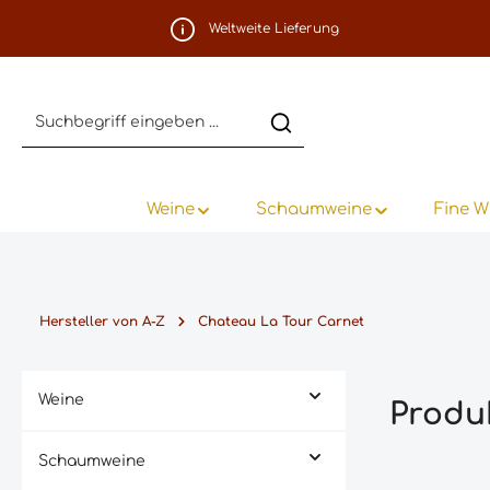
m Hauptinhalt springen
Zur Suche springen
Zur Hauptnavigation springen
Weltweite Lieferung
Weine
Schaumweine
Fine W
Hersteller von A-Z
Chateau La Tour Carnet
Weine
Produ
Schaumweine