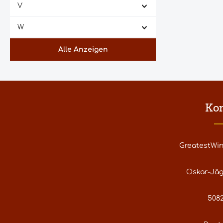
V
W
Alle Anzeigen
Ko
GreatestWi
Oskar-Jäg
5082