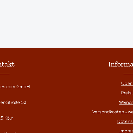
ntakt
Informa
Über
nes.com GmbH
Preisl
er-Straße 50
Weina
Versandkosten - we
5 Köln
Datens
Impre