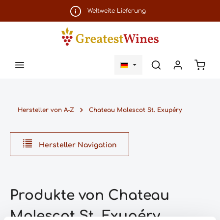
Zum Hauptinhalt springen
Weltweite Lieferung
Ware
Hersteller von A-Z
Chateau Malescot St. Exupéry
Hersteller Navigation
Produkte von Chateau
Malescot St. Exupéry