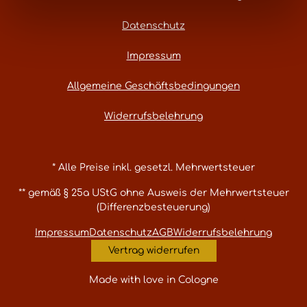
Datenschutz
Impressum
Allgemeine Geschäftsbedingungen
Widerrufsbelehrung
* Alle Preise inkl. gesetzl. Mehrwertsteuer
** gemäß § 25a UStG ohne Ausweis der Mehrwertsteuer
(Differenzbesteuerung)
Impressum
Datenschutz
AGB
Widerrufsbelehrung
Vertrag widerrufen
Made with love in Cologne
Umsetzung