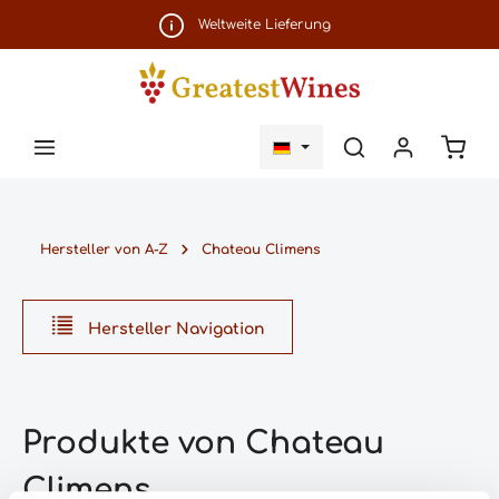
Zum Hauptinhalt springen
Weltweite Lieferung
Ware
Hersteller von A-Z
Chateau Climens
Hersteller Navigation
Produkte von Chateau
Climens