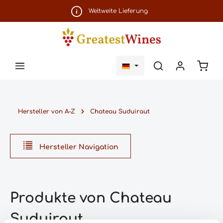
Zum Hauptinhalt springen
Weltweite Lieferung
Ware
Hersteller von A-Z
Chateau Suduiraut
Hersteller Navigation
Produkte von Chateau
Suduiraut