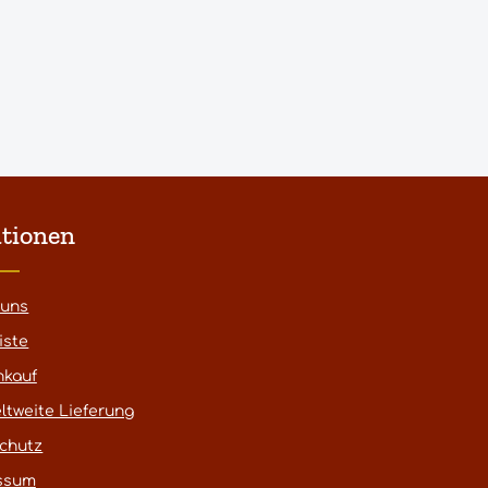
tionen
 uns
iste
nkauf
ltweite Lieferung
chutz
ssum