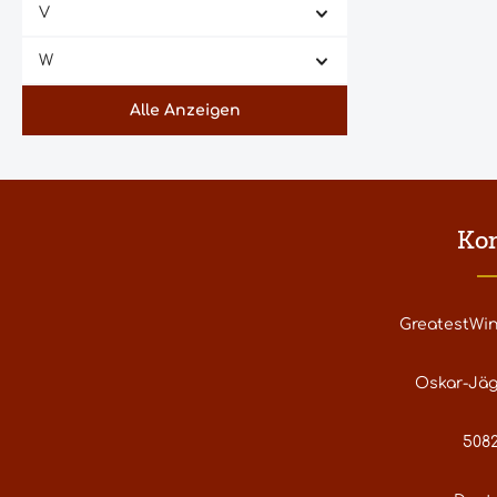
V
W
Alle Anzeigen
Ko
GreatestWi
Oskar-Jäg
5082