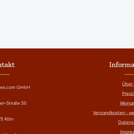
ntakt
Informa
Über
nes.com GmbH
Preisl
er-Straße 50
Weina
Versandkosten - we
5 Köln
Datens
Impre