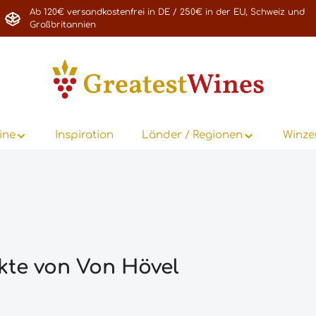
Ab 120€ versandkostenfrei in DE / 250€ in der EU, Schweiz und
Großbritannien
ine
Inspiration
Länder / Regionen
Winze
kte von Von Hövel