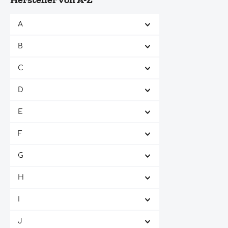
A
B
C
D
E
F
G
H
I
J