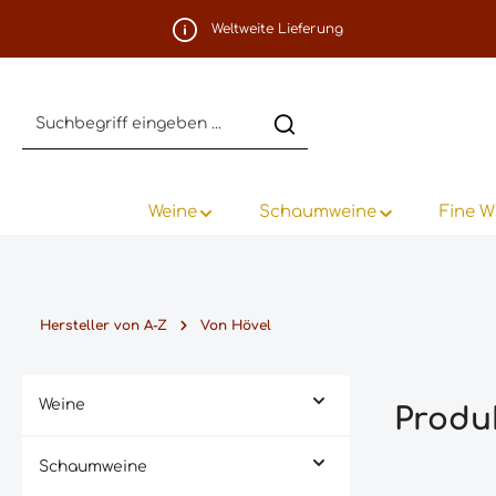
m Hauptinhalt springen
Zur Suche springen
Zur Hauptnavigation springen
Weltweite Lieferung
Weine
Schaumweine
Fine W
Hersteller von A-Z
Von Hövel
Weine
Produ
Schaumweine