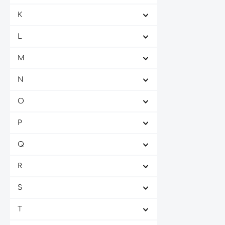
K
L
M
N
O
P
Q
R
S
T