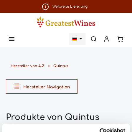
Zum Hauptinhalt springen
Weltweite Lieferung
Ware
Hersteller von A-Z
Quintus
Hersteller Navigation
Produkte von Quintus